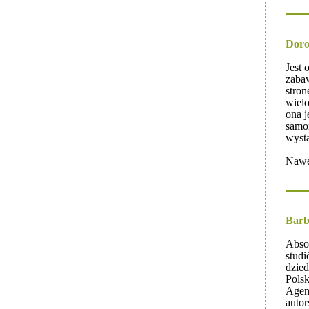
Doro
Jest 
zabaw
stron
wielo
ona j
samo
wystą
Nawet
Barb
Abso
studi
dzied
Pols
Agenc
autor