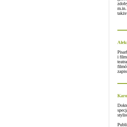
zdob
m.in.
takż
Alek
Pisar
i fil
teatr
filmó
zapis
Karo
Dokt
specj
styli
Publ