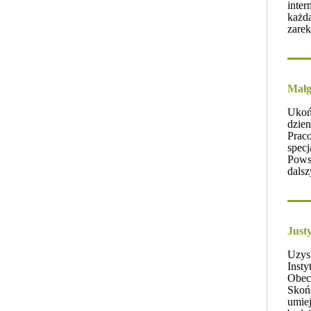
inter
każd
zare
Małg
Ukońc
dzien
Prac
spec
Powst
dalsz
Just
Uzysk
Insty
Obecn
Skońc
umiej