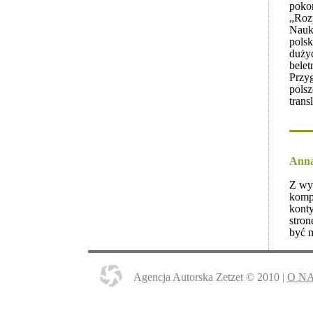
poko
„Roz
Nauk
polsk
duży
belet
Przy
pols
trans
Anna
Z wyk
kompu
kont
stron
być m
Agencja Autorska Zetzet © 2010 |
O N