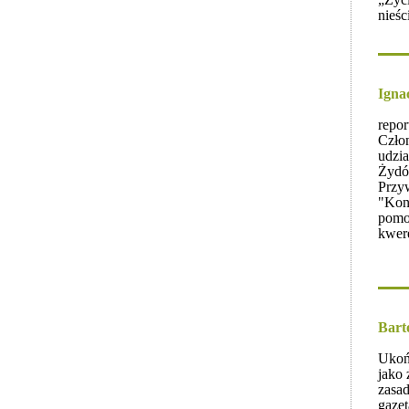
nieśc
Igna
repor
Człon
udzi
Żydó
Przyw
"Kont
pomo
kwer
Bart
Ukońc
jako 
zasad
gaze