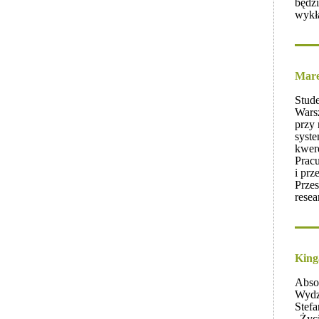
będzi
wykł
Mare
Stude
Wars
przy 
syste
kwere
Pracu
i prz
Przes
resea
King
Absol
Wydz
Stef
„Życi