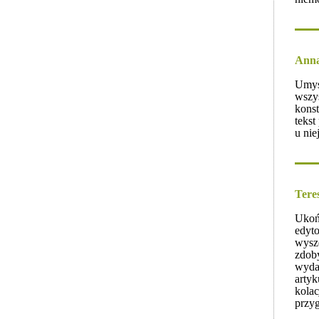
Anna
Umysł
wszys
konst
tekst
u nie
Tere
Ukońc
edyto
wysze
zdob
wyda
artyk
kolac
przy