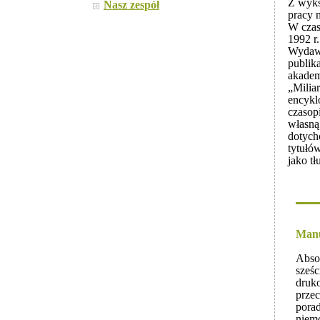
Z wyks
Nasz zespół
pracy 
W czas
1992 r.
Wydaw
publik
akadem
„Milia
encykl
czasop
własną
dotych
tytułó
jako tł
Manu
Absol
sześc
druko
przec
porad
niem