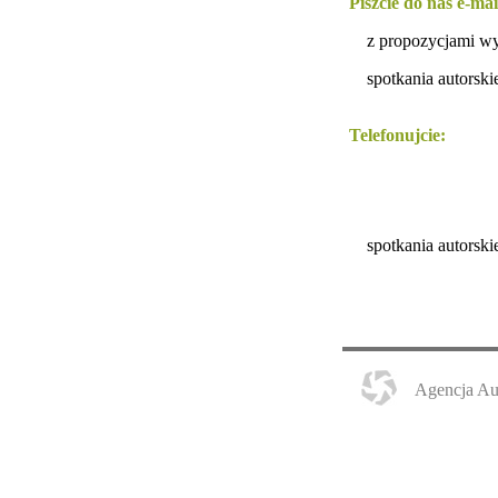
Piszcie do nas e-mai
z propozycjami w
spotkania autorsk
Telefonujcie:
spotkania autors
Agencja Au