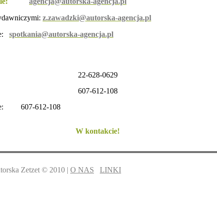
le:
agencja@autorska-agencja.pl
ydawniczymi:
z.zawadzki@autorska-agencja.pl
ie:
spotkania@autorska-agencja.pl
22-628-0629
607-612-108
kie: 607-612-108
W kontakcie!
torska Zetzet © 2010 |
O NAS
LINKI